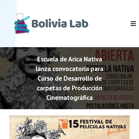
S
a
B
B
l
o
o
t
l
l
a
i
i
r
v
i
a
v
a
l
i
L
c
a
Escuela de Arica Nativa
a
o
b
L
lanza convocatoria para
n
a
t
Curso de Desarrollo de
b
e
carpetas de Producción
n
i
Cinematográfica
d
o