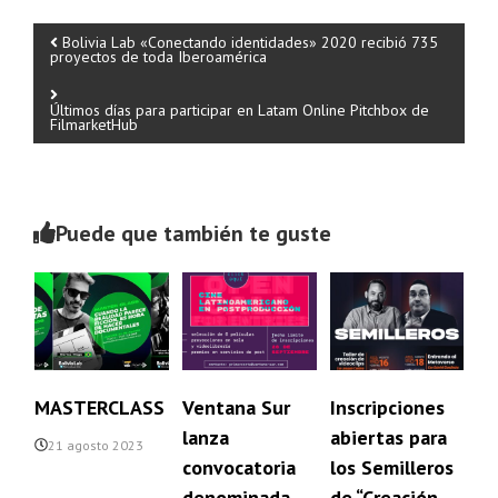
N
Bolivia Lab «Conectando identidades» 2020 recibió 735
proyectos de toda Iberoamérica
a
Últimos días para participar en Latam Online Pitchbox de
FilmarketHub
v
e
Puede que también te guste
g
a
c
i
MASTERCLASS
Ventana Sur
Inscripciones
lanza
abiertas para
ó
21 agosto 2023
convocatoria
los Semilleros
n
denominada
de “Creación