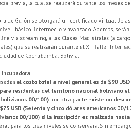
cia previa, la cual se realizará durante los meses d
ora de Guión se otorgará un certificado virtual de asi
nivel: básico, intermedio y avanzado. Además, serán 
line vía streaming, a las Clases Magistrales (a carg
les) que se realizarán durante el XII Taller Internac
 ciudad de Cochabamba, Bolivia.
a Incubadora
resadas
el costo total a nivel general es de $90 US
ara residentes del territorio nacional boliviano el
 bolivianos 00/100) por otra parte existe un descu
e $75 USD (Setenta y cinco dólares americanos 00/1
ivianos 00/100) si la inscripción es realizada hasta 
eral para los tres niveles se conservará. Sin embargo